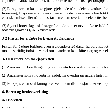
(1) Dersom andel skifter eier, har andelseierne i borettslaget forkjøpsre
(2) Forkjøpsretten kan ikke gjøres gjeldende når andelen overdras til ekte
livsarving, til søsken eller noen annen som i de to siste årene har hør
eller skilsmisse, eller når et husstandsmedlem overtar andelen etter b
(3) Styret i borettslaget skal sørge for at de som er nevnt i første ledd
borettslagslovens § 4-15 første ledd.
3-2 Frister for å gjøre forkjøpsrett gjeldende
Fristen for å gjøre forkjøpsretten gjeldende er 20 dager fra borettsla
mottatt skriftlig forhåndsvarsel om at andelen kan skifte eier, og vars
3-3 Nærmere om forkjøpsretten
(1) Ansiennitet i borettslaget regnes fra dato for overtakelse av andele
(2) Andelseier som vil overta ny andel, må overdra sin andel i laget til
(3) Forkjøpsretten skal kunngjøres ved intern distribusjon eller ved opp
4. Borett og bruksoverlating
4-1 Boretten