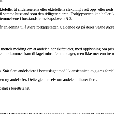
tt.
felle, til andelseierens eller ektefellens slektning i rett opp- eller neds
t til samme husstand som den tidligere eieren. Forkjøpsretten kan heller i
estemmelsene i husstandsfellesskapslovens § 3.
 får anledning til å gjøre forkjøpsretten gjeldende og på deres vegne gjør
get mottok melding om at andelen har skiftet eier, med opplysning om pris
elet har kommet fram til laget minst femten dager, men ikke mer enn tre 
n. Står flere andelseiere i borettslaget med lik ansiennitet, avgjøres fo
 en ny andelseier. Dette gjelder selv om andelen tilhører flere.
slag i borettslaget.