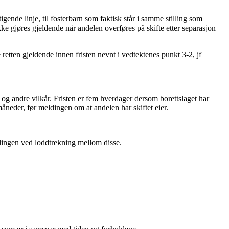
tigende linje, til fosterbarn som faktisk står i samme stilling som
kke gjøres gjeldende når andelen overføres på skifte etter separasjon
e retten gjeldende innen fristen nevnt i vedtektenes punkt 3-2, jf
 og andre vilkår. Fristen er fem hverdager dersom borettslaget har
måneder, før meldingen om at andelen har skiftet eier.
rdelingen ved loddtrekning mellom disse.