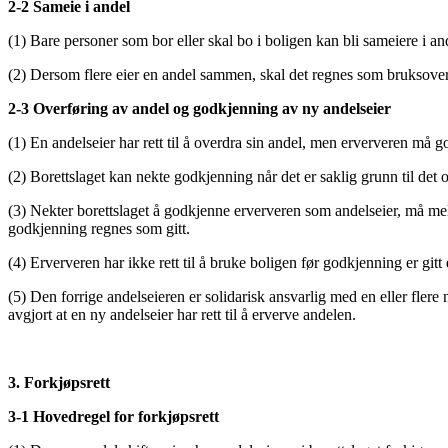
2-2 Sameie i andel
(1) Bare personer som bor eller skal bo i boligen kan bli sameiere i an
(2) Dersom flere eier en andel sammen, skal det regnes som bruksoverla
2-3 Overføring av andel og godkjenning av ny andelseier
(1) En andelseier har rett til å overdra sin andel, men erververen må go
(2) Borettslaget kan nekte godkjenning når det er saklig grunn til det
(3) Nekter borettslaget å godkjenne erververen som andelseier, må mel
godkjenning regnes som gitt.
(4) Erververen har ikke rett til å bruke boligen før godkjenning er gitt e
(5) Den forrige andelseieren er solidarisk ansvarlig med en eller flere n
avgjort at en ny andelseier har rett til å erverve andelen.
3. Forkjøpsrett
3-1 Hovedregel for forkjøpsrett