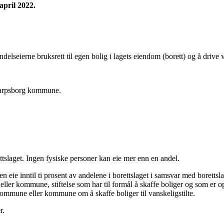
april 2022.
andelseierne bruksrett til egen bolig i lagets eiendom (borett) og å dr
 Sarpsborg kommune.
ttslaget. Ingen fysiske personer kan eie mer enn en andel.
eie inntil ti prosent av andelene i borettslaget i samsvar med borettsl
e eller kommune, stiftelse som har til formål å skaffe boliger og som er
skommune eller kommune om å skaffe boliger til vanskeligstilte.
r.