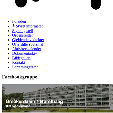
Forsiden
Styret informerer
Styre og stell
Ordensregler
Gjeldende vedtekter
Ofte-stilte-spørsmål
Aktivitetskalender
Dokumentarkiv
Bildegalleri
Kontakt
Forretningsfører
Facebookgruppe