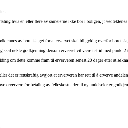
del.
ting hvis en eller flere av sameierne ikke bor i boligen, jf vedtektenes
dkjennes av borettslaget for at ervervet skal bli gyldig overfor borettsla
 og skal nekte godkjenning dersom ervervet vil være i strid med punkt 2 
ding om dette komme fram til erververen senest 20 dager etter at søknad
ller det er rettskraftig avgjort at erververen har rett til å erverve andelen
ye erververe for betaling av felleskostnader til ny andelseier er godkjent