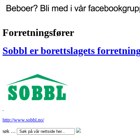
Forretningsfører
Sobbl
er
borettslagets
forretnin
.
http://www.sobbl.no/
søk …