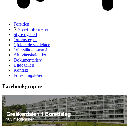
Forsiden
Styret informerer
Styre og stell
Ordensregler
Gjeldende vedtekter
Ofte-stilte-spørsmål
Aktivitetskalender
Dokumentarkiv
Bildegalleri
Kontakt
Forretningsfører
Facebookgruppe