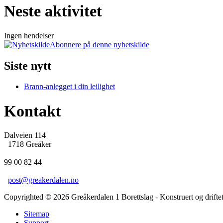
Neste aktivitet
Ingen hendelser
Abonnere på denne nyhetskilde
Siste nytt
Brann-anlegget i din leilighet
Kontakt
Dalveien 114
1718 Greåker
99 00 82 44
post@greakerdalen.no
Copyrighted
©
2026
Greåkerdalen 1 Borettslag
- Konstruert og drifte
Sitemap
Support